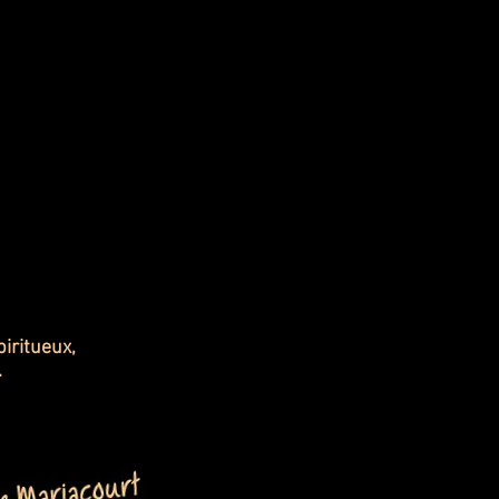
piritueux,
.